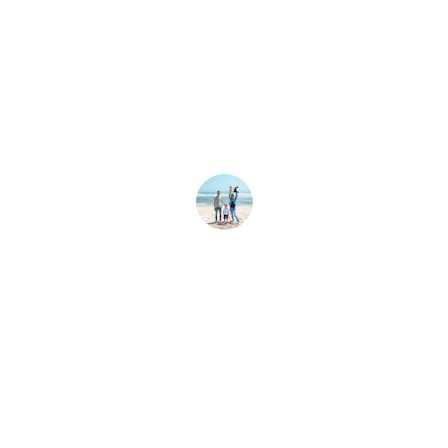
★★★★★
Reservar con fastyfuntravel fue rápido y 
seguro, ¡mi familia disfrutó cada 
momento en Cancún!
Ana M.
★★★★★
El traslado fue puntual y cómodo, me 
sentí tranquilo desde el primer 
momento.